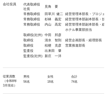
会社役員
代表取締役
見角 要
社長
常務取締役
田草川 健二
経営管理本部長・プロジェ
常務取締役
杉林 義宏
経営管理本部副本部長・技
常務取締役
内山 高宏
経営管理本部副本部長・総
ホテル事業部担当
取締役(社外)
中田 邦彦
取締役
清水 智則
経営企画部長・経理部長
取締役
桔梗 克彦
営業推進部長
監査役
出来田 肇
監査役(社外)
新庄 一洋
従業員数
男性
女性
合計
（令和8年
56名
18名
74名
3月現在）