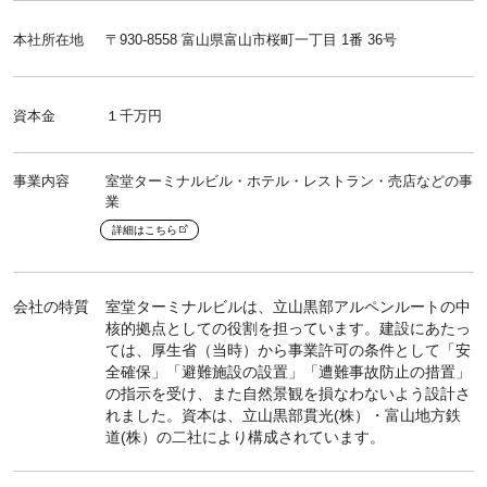
本社所在地
〒930-8558 富山県富山市桜町一丁目 1番 36号
資本金
１千万円
事業内容
室堂ターミナルビル・ホテル・レストラン・売店などの事
業
詳細はこちら
会社の特質
室堂ターミナルビルは、立山黒部アルペンルートの中
核的拠点としての役割を担っています。建設にあたっ
ては、厚生省（当時）から事業許可の条件として「安
全確保」「避難施設の設置」「遭難事故防止の措置」
の指示を受け、また自然景観を損なわないよう設計さ
れました。資本は、立山黒部貫光(株）・富山地方鉄
道(株）の二社により構成されています。