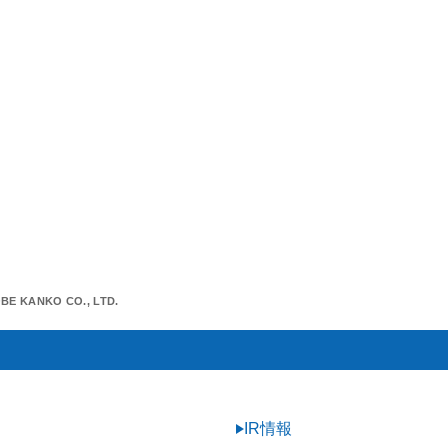
E KANKO CO., LTD.
IR情報