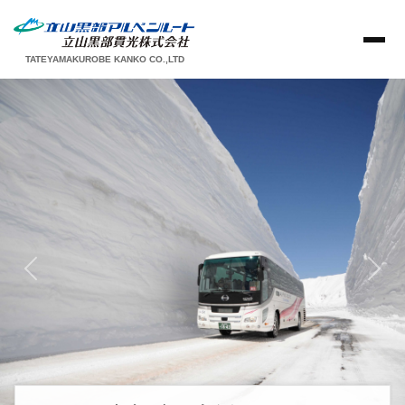
TATEYAMAKUROBE KANKO CO.,LTD
前へ
次へ