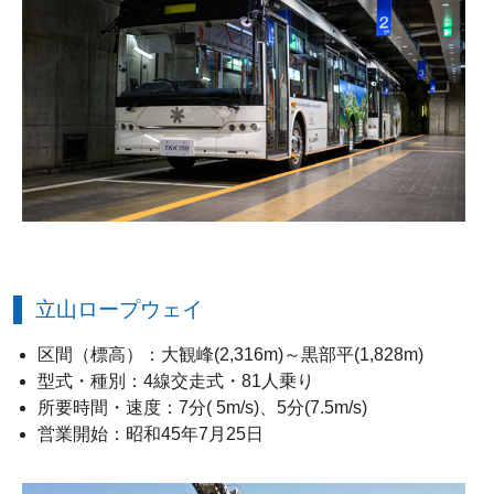
立山ロープウェイ
区間（標高）：大観峰(2,316m)～黒部平(1,828m)
型式・種別：4線交走式・81人乗り
所要時間・速度：7分( 5m/s)、5分(7.5m/s)
営業開始：昭和45年7月25日