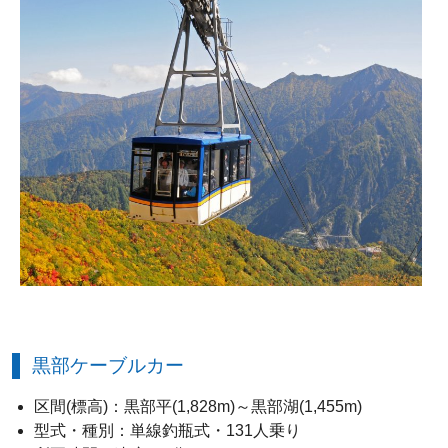
黒部ケーブルカー
区間(標高)：黒部平(1,828m)～黒部湖(1,455m)
型式・種別：単線釣瓶式・131人乗り