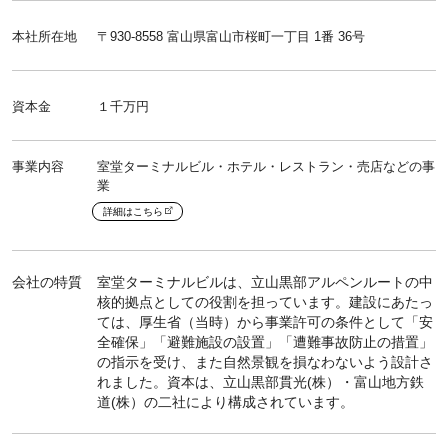
本社所在地
〒930-8558 富山県富山市桜町一丁目 1番 36号
資本金
１千万円
事業内容
室堂ターミナルビル・ホテル・レストラン・売店などの事
業
詳細はこちら
会社の特質
室堂ターミナルビルは、立山黒部アルペンルートの中
核的拠点としての役割を担っています。建設にあたっ
ては、厚生省（当時）から事業許可の条件として「安
全確保」「避難施設の設置」「遭難事故防止の措置」
の指示を受け、また自然景観を損なわないよう設計さ
れました。資本は、立山黒部貫光(株）・富山地方鉄
道(株）の二社により構成されています。