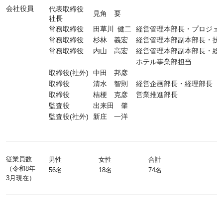
会社役員
代表取締役
見角 要
社長
常務取締役
田草川 健二
経営管理本部長・プロジェ
常務取締役
杉林 義宏
経営管理本部副本部長・技
常務取締役
内山 高宏
経営管理本部副本部長・総
ホテル事業部担当
取締役(社外)
中田 邦彦
取締役
清水 智則
経営企画部長・経理部長
取締役
桔梗 克彦
営業推進部長
監査役
出来田 肇
監査役(社外)
新庄 一洋
従業員数
男性
女性
合計
（令和8年
56名
18名
74名
3月現在）