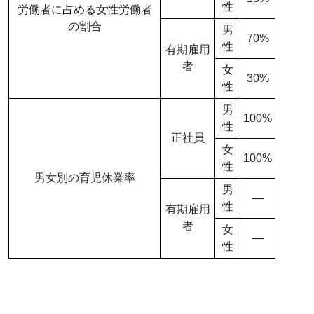
性
労働者に占める女性労働者
の割合
男
70%
性
有期雇用
者
女
30%
性
男
100%
性
正社員
女
100%
性
男女別の育児休業率
男
—
性
有期雇用
者
女
—
性