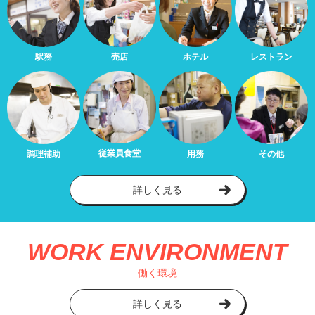
駅務
売店
ホテル
レストラン
従業員食堂
調理補助
用務
その他
詳しく見る
WORK ENVIRONMENT
働く環境
詳しく見る