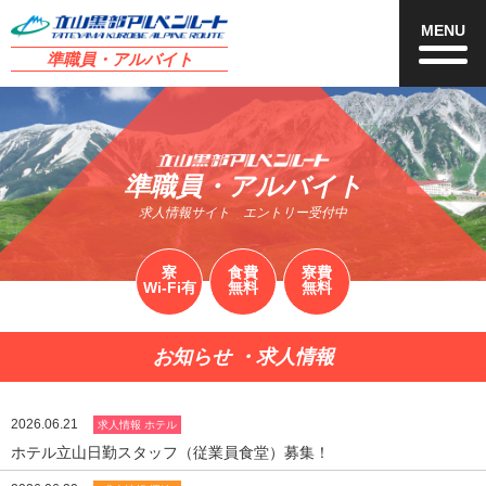
MENU
準職員・アルバイト
準職員・アルバイト
求人情報サイト エントリー受付中
寮
食費
寮費
Wi-Fi有
無料
無料
お知らせ
・
求人情報
2026.06.21
求人情報 ホテル
ホテル立山日勤スタッフ（従業員食堂）募集！