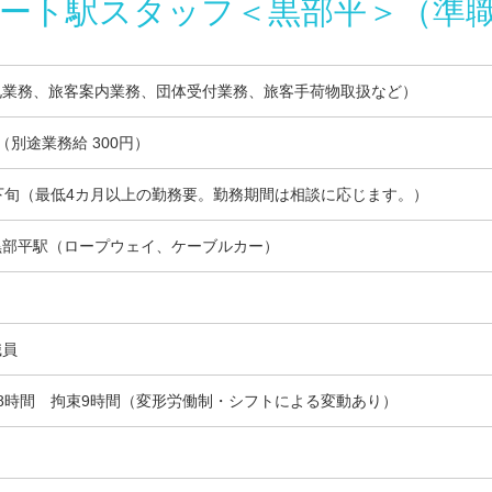
ート駅スタッフ＜黒部平＞（準
札業務、旅客案内業務、団体受付業務、旅客手荷物取扱など）
円（別途業務給 300円）
下旬（最低4カ月以上の勤務要。勤務期間は相談に応じます。）
黒部平駅（ロープウェイ、ケーブルカー）
！
職員
8時間 拘束9時間（変形労働制・シフトによる変動あり）