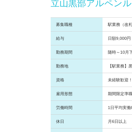
立山黒部アルペンル
募集職種
駅業務（改
給与
日額9,000
勤務期間
随時～10月
勤務地
【駅業務】
資格
未経験歓迎
雇用形態
期間限定準
労働時間
1日平均実働
休日
月6日以上