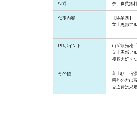
待遇
寮、食費無
仕事内容
【駅業務】
立山黒部ア
PRポイント
山岳観光地
立山黒部ア
接客大好き
その他
富山駅、信
県外の方は
交通費は規