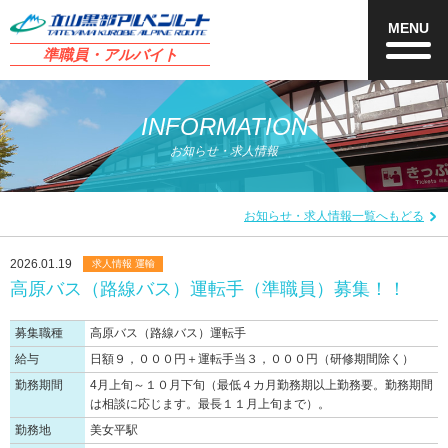
MENU
準職員・アルバイト
INFORMATION
お知らせ・求人情報
お知らせ・求人情報一覧へもどる
2026.01.19
求人情報 運輸
高原バス（路線バス）運転手（準職員）募集！！
募集職種
高原バス（路線バス）運転手
給与
日額９，０００円＋運転手当３，０００円（研修期間除く）
勤務期間
4月上旬～１０月下旬（最低４カ月勤務期以上勤務要。勤務期間
は相談に応じます。最長１１月上旬まで）。
勤務地
美女平駅