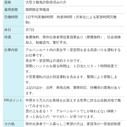
資格
大型２種免許取得済みの方
雇用形態
期間限定準職員
労働時間
1日平均実働8時間 拘束9時間（月単位による変形時間労働
制）
休日
月7日
待遇
食費無料。県外出身者用従業員寮あり（寮費無料）。社会保険
加入。制服貸与。繁忙手当。
仕事内容
アルペンルート内の美女平～室堂間を走る高原バスを運転する
お仕事です。
美女平～室堂間は片道約５０分です。
実際にハンドルを握る時間は、１日当たり５～７時間程度で
す。
※営業運転のほか回送運転を含みます。繁閑により変動しま
す。
上記のほか、点呼、車両点検、乗降対応、待機等の業務があり
ます。
PRポイント
年間８０万人のお客様をお迎えする世界に誇る山岳観光地で働
いてみませんか。
雲の上を走る！？ アルペンルートでしか味わえない体験！
きっとあなたの「やりがい」が見つかります。
その他
県外出身者で一人暮らしご希望の方は、家賃等の一部負担制度